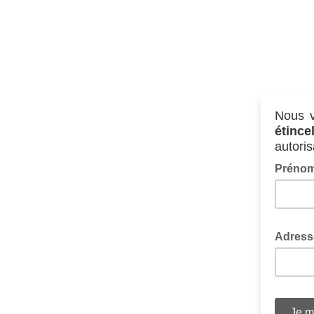
Nous v
étince
autori
Préno
Adress